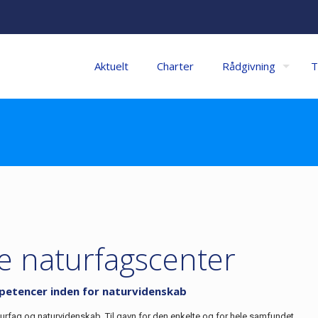
Aktuelt
Charter
Rådgivning
T
le naturfagscenter
mpetencer inden for naturvidenskab
turfag og naturvidenskab. Til gavn for den enkelte og for hele samfundet.