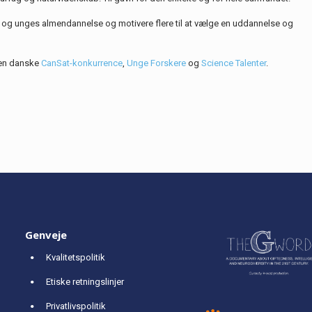
n og unges almendannelse og motivere flere til at vælge en uddannelse og
 den danske
CanSat-konkurrence
,
Unge Forskere
og
Science Talenter
.
Genveje
Kvalitetspolitik
Etiske retningslinjer
Privatlivspolitik