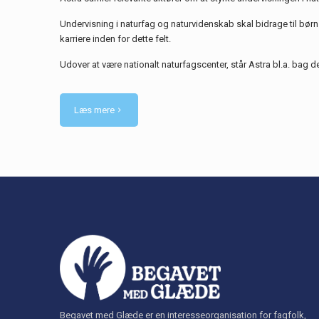
Undervisning i naturfag og naturvidenskab skal bidrage til bør
karriere inden for dette felt.
Udover at være nationalt naturfagscenter, står Astra bl.a. bag
Læs mere
Begavet med Glæde er en interesseorganisation for fagfolk,