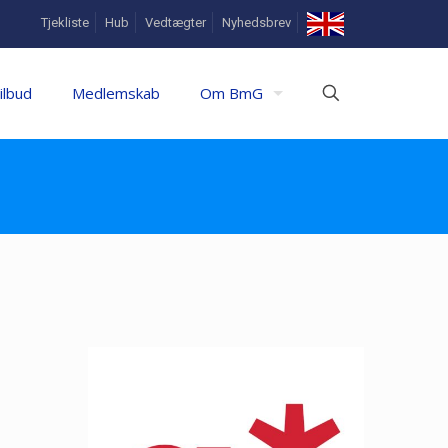
In
Tjekliste
Hub
Vedtægter
Nyhedsbrev
English
ilbud
Medlemskab
Om BmG