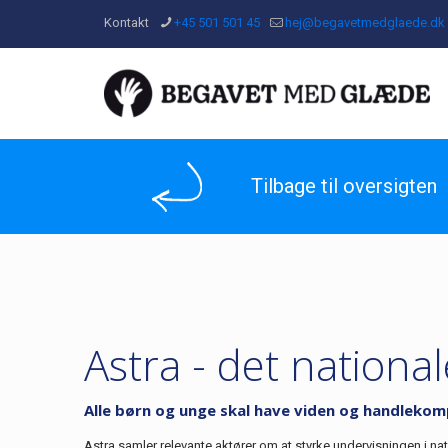
Kontakt
+45 501 501 45
hej@begavetmedglaede.dk
Tilbage til oversigten
Astra - det nationa
Alle børn og unge skal have viden og handleko
Astra samler relevante aktører om at styrke undervisningen i na