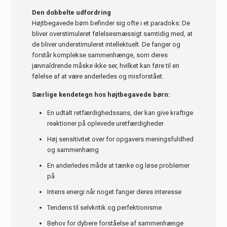
Den dobbelte udfordring
Højtbegavede børn befinder sig ofte i et paradoks: De
bliver overstimuleret følelsesmæssigt samtidig med, at
de bliver understimuleret intellektuelt. De fanger og
forstår komplekse sammenhænge, som deres
jævnaldrende måske ikke ser, hvilket kan føre til en
følelse af at være anderledes og misforstået.
Særlige kendetegn hos højtbegavede børn:
En udtalt retfærdighedssans, der kan give kraftige
reaktioner på oplevede uretfærdigheder
Høj sensitivitet over for opgavers meningsfuldhed
og sammenhæng
En anderledes måde at tænke og løse problemer
på
Intens energi når noget fanger deres interesse
Tendens til selvkritik og perfektionisme
Behov for dybere forståelse af sammenhænge