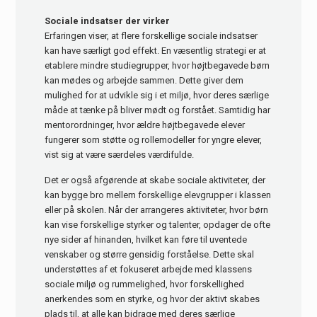
Sociale indsatser der virker
Erfaringen viser, at flere forskellige sociale indsatser
kan have særligt god effekt. En væsentlig strategi er at
etablere mindre studiegrupper, hvor højtbegavede børn
kan mødes og arbejde sammen. Dette giver dem
mulighed for at udvikle sig i et miljø, hvor deres særlige
måde at tænke på bliver mødt og forstået. Samtidig har
mentorordninger, hvor ældre højtbegavede elever
fungerer som støtte og rollemodeller for yngre elever,
vist sig at være særdeles værdifulde.
Det er også afgørende at skabe sociale aktiviteter, der
kan bygge bro mellem forskellige elevgrupper i klassen
eller på skolen. Når der arrangeres aktiviteter, hvor børn
kan vise forskellige styrker og talenter, opdager de ofte
nye sider af hinanden, hvilket kan føre til uventede
venskaber og større gensidig forståelse. Dette skal
understøttes af et fokuseret arbejde med klassens
sociale miljø og rummelighed, hvor forskellighed
anerkendes som en styrke, og hvor der aktivt skabes
plads til, at alle kan bidrage med deres særlige