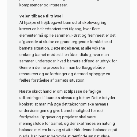
kompetencer og interesser.
Vejen tilbage til trivsel
At hjælpe et højtbegavet barn ud af skolevægring
kræver en helhedsorienteret tilgang, hvor flere
elementer må spille sammen. Først og fremmest er det
afgørende at skabe en grundlæggende forståelse af
barnets situation. Dette indebærer, at alle voksne
omkring barnet mødes til en åben dialog, hvor man
sammen undersøger, hvad barnets adfærd er udtryk for.
Gennem denne proces kan man kortlægge både
ressourcer og udfordringer og dermed opbygge en
fælles forståelse af barnets situation.
Næste skridt handler om at tilpasse de faglige
udfordringer til barnets niveau og behov. Dette betyder
konkret, at man må øge det taksonomiske niveau i
undervisningen og give barnet mulighed for reel
fordybelse. Opgaver og projekter skal være
meningsfulde for barnet, og der skal findes en naturlig
balance mellem krav og støtte. Når denne balance er på
plads, kan barnet begynde at genfinde sin naturlige