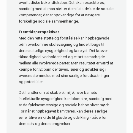
overfladiske bekendtskaber. Det skal respekteres,
samtidig med at man støtter dem i at udvikle de sociale
kompetencer, der er nødvendige for at navigere i
forskellige sociale sammenhænge.
Fremtidsperspektiver
Med den rette støtte og forståelse kan højtbegavede
børn overkomme skolevægring og finde tilbage til
deres naturlige nysgerrighed og lærelyst. Det kræver
tålmodighed, vedholdenhed og et tæt samarbejde
mellem alle involverede parter. Men resultatet er værd at
kæmpe for: Et barn der trives, lærer og udvikler sig i
overensstemmelse med sine særlige forudsætninger
og potentialer.
Det handler om at skabe et miljø, hvor barnets
intellektuelle nysgerrighed kan blomstre, samtidig med
at de følelsesmæssige og sociale behov bliver mødt.
For når et højtbegavet barn trives, kan deres særlige
evner blive en kilde til glæde og udvikling - både for
dem selv og deres omgivelser.