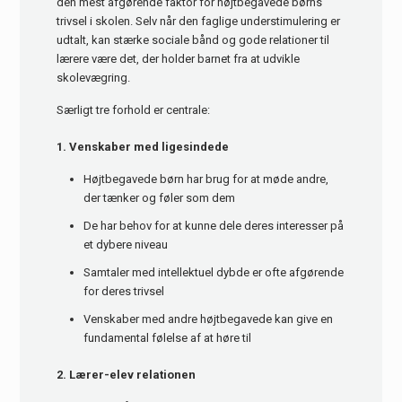
den mest afgørende faktor for højtbegavede børns
trivsel i skolen. Selv når den faglige understimulering er
udtalt, kan stærke sociale bånd og gode relationer til
lærere være det, der holder barnet fra at udvikle
skolevægring.
Særligt tre forhold er centrale:
1. Venskaber med ligesindede
Højtbegavede børn har brug for at møde andre,
der tænker og føler som dem
De har behov for at kunne dele deres interesser på
et dybere niveau
Samtaler med intellektuel dybde er ofte afgørende
for deres trivsel
Venskaber med andre højtbegavede kan give en
fundamental følelse af at høre til
2. Lærer-elev relationen