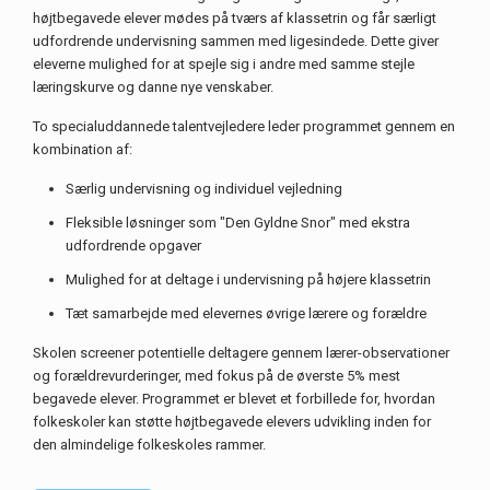
højtbegavede elever mødes på tværs af klassetrin og får særligt
udfordrende undervisning sammen med ligesindede. Dette giver
eleverne mulighed for at spejle sig i andre med samme stejle
læringskurve og danne nye venskaber.
To specialuddannede talentvejledere leder programmet gennem en
kombination af:
Særlig undervisning og individuel vejledning
Fleksible løsninger som "Den Gyldne Snor" med ekstra
udfordrende opgaver
Mulighed for at deltage i undervisning på højere klassetrin
Tæt samarbejde med elevernes øvrige lærere og forældre
Skolen screener potentielle deltagere gennem lærer-observationer
og forældrevurderinger, med fokus på de øverste 5% mest
begavede elever. Programmet er blevet et forbillede for, hvordan
folkeskoler kan støtte højtbegavede elevers udvikling inden for
den almindelige folkeskoles rammer.