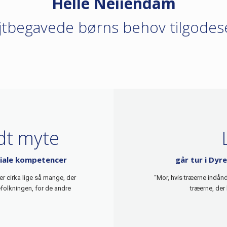
Helle Neiiendam
tbegavede børns behov tilgodese
dt myte
ciale kompetencer
går tur i Dyr
 cirka lige så mange, der
“Mor, hvis træerne indånd
folkningen, for de andre
træerne, der