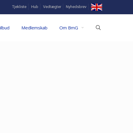
In
Tjekliste
Hub
Vedtægter
Nyhedsbrev
English
ilbud
Medlemskab
Om BmG