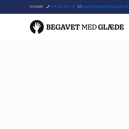
Kontakt
+45 501 501 45
hej@begavetmedglaede.dk