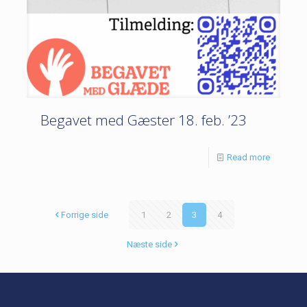
Begavet med Gæster 18. feb. ’23
Read more
Forrige side
1
2
3
4
Næste side